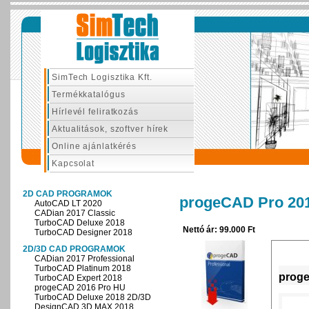
SimTech Logisztika Kft.
Termékkatalógus
Hírlevél feliratkozás
Aktualitások, szoftver hírek
Online ajánlatkérés
Kapcsolat
2D CAD PROGRAMOK
progeCAD Pro 20
AutoCAD LT 2020
CADian 2017 Classic
TurboCAD Deluxe 2018
Nettó ár: 99.000 Ft
TurboCAD Designer 2018
2D/3D CAD PROGRAMOK
CADian 2017 Professional
TurboCAD Platinum 2018
proge
TurboCAD Expert 2018
progeCAD 2016 Pro HU
TurboCAD Deluxe 2018 2D/3D
DesignCAD 3D MAX 2018