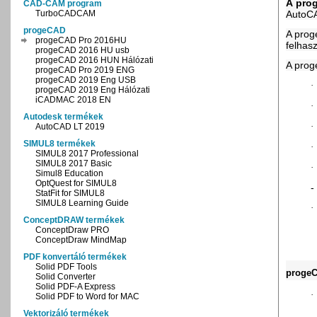
A
pro
CAD-CAM program
TurboCADCAM
AutoCA
progeCAD
A prog
progeCAD Pro 2016HU
felhas
progeCAD 2016 HU usb
progeCAD 2016 HUN Hálózati
A prog
progeCAD Pro 2019 ENG
progeCAD 2019 Eng USB
·
progeCAD 2019 Eng Hálózati
iCADMAC 2018 EN
·
Autodesk termékek
·
AutoCAD LT 2019
SIMUL8 termékek
·
SIMUL8 2017 Professional
SIMUL8 2017 Basic
·
Simul8 Education
OptQuest for SIMUL8
-
StatFit for SIMUL8
SIMUL8 Learning Guide
·
ConceptDRAW termékek
ConceptDraw PRO
ConceptDraw MindMap
PDF konvertáló termékek
Solid PDF Tools
progeC
Solid Converter
Solid PDF-A Express
·
Solid PDF to Word for MAC
Vektorizáló termékek