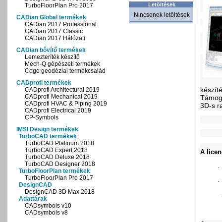
Letöltések
TurboFloorPlan Pro 2017
Nincsenek letöltések
CADian Global termékek
CADian 2017 Professional
CADian 2017 Classic
CADian 2017 Hálózati
CADian bővítő termékek
Lemezteríték készítő
Mech-Q gépészeti termékek
Cogo geodéziai termékcsalád
CADprofi termékek
készít
CADprofi Architectural 2019
CADprofi Mechanical 2019
Támoga
CADprofi HVAC & Piping 2019
3D-s ra
CADprofi Electrical 2019
CP-Symbols
IMSI Design termékek
TurboCAD termékek
TurboCAD Platinum 2018
TurboCAD Expert 2018
A licen
TurboCAD Deluxe 2018
TurboCAD Designer 2018
·
TurboFloorPlan termékek
TurboFloorPlan Pro 2017
·
DesignCAD
DesignCAD 3D Max 2018
·
Adattárak
CADsymbols v10
CADsymbols v8