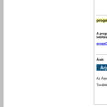
proge
A prog
letölt
progeC
Árak:
Az Árje
További