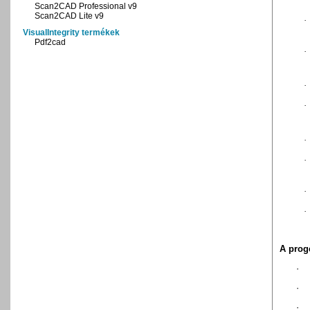
Scan2CAD Professional v9
Scan2CAD Lite v9
·
VisualIntegrity termékek
Pdf2cad
·
·
·
·
·
·
·
A prog
·
·
·