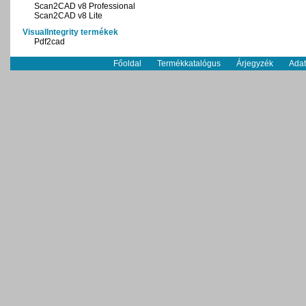
Scan2CAD v8 Professional
Scan2CAD v8 Lite
VisualIntegrity termékek
Pdf2cad
Főoldal
Termékkatalógus
Árjegyzék
Adat