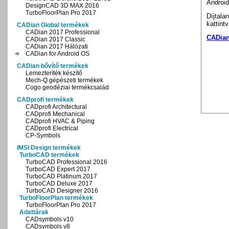
Android
DesignCAD 3D MAX 2016
TurboFloorPlan Pro 2017
Díjtala
kattintv
CADian Global termékek
CADian 2017 Professional
CADian 
CADian 2017 Classic
CADian 2017 Hálózati
CADian for Android OS
CADian bővítő termékek
Lemezteríték készítő
Mech-Q gépészeti termékek
Cogo geodéziai termékcsalád
CADprofi termékek
CADprofi Architectural
CADprofi Mechanical
CADprofi HVAC & Piping
CADprofi Electrical
CP-Symbols
IMSI Design termékek
TurboCAD termékek
TurboCAD Professional 2016
TurboCAD Expert 2017
TurboCAD Platinum 2017
TurboCAD Deluxe 2017
TurboCAD Designer 2016
TurboFloorPlan termékek
TurboFloorPlan Pro 2017
Adattárak
CADsymbols v10
CADsymbols v8