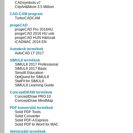
CADsymbols v7
ClipArt&More 3.5 Million
CAD-CAM program
TurboCADCAM
progeCAD
progeCAD Pro 2016HU
progeCAD 2016 HU usb
progeCAD HUN Hálózati
iCADMAC 2016 EN
Autodesk termékek
AutoCAD LT 2017
SIMUL8 termékek
SIMUL8 2017 Professional
SIMUL8 2017 Basic
Simul8 Education
OptQuest for SIMUL8
StatFit for SIMUL8
SIMUL8 Learning Guide
ConceptDRAW termékek
ConceptDraw PRO 10
ConceptDraw MindMap
PDF konvertáló termékek
Solid PDF Tools
Solid Converter
Solid PDF-A Express
Solid PDF to Word for MAC
Vektorizáló termékek