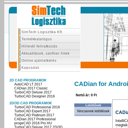
SimTech Logisztika Kft.
Termékkatalógus
Hírlevél feliratkozás
Aktualitások, szoftver hírek
Online ajánlatkérés
Kapcsolat
2D CAD PROGRAMOK
CADian for Andro
AutoCAD LT 2017
CADian 2017 Classic
TurboCAD Deluxe 2017
Nettó ár: 0 Ft
TurboCAD Designer 2016
2D/3D CAD PROGRAMOK
Letöltések
TurboCAD Professional 2016
TurboCAD Expert 2017
Nincsenek letöltések
CADia
TurboCAD Platinum 2017
CADian 2017 Professional
Intelli
progeCAD 2016 Pro HU
megteki
TurboCAD Deluxe 2017 2D/3D