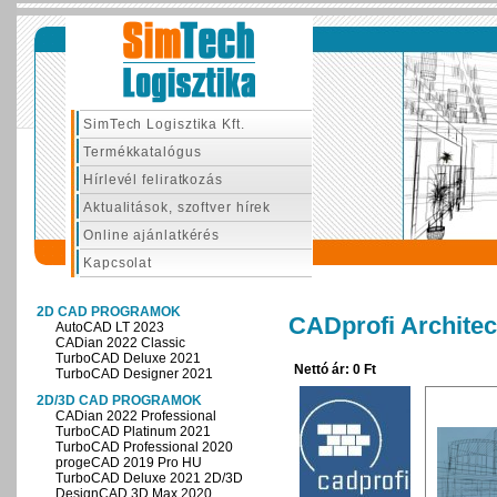
SimTech Logisztika Kft.
Termékkatalógus
Hírlevél feliratkozás
Aktualitások, szoftver hírek
Online ajánlatkérés
Kapcsolat
2D CAD PROGRAMOK
CADprofi Architec
AutoCAD LT 2023
CADian 2022 Classic
TurboCAD Deluxe 2021
Nettó ár: 0 Ft
TurboCAD Designer 2021
2D/3D CAD PROGRAMOK
CADian 2022 Professional
TurboCAD Platinum 2021
TurboCAD Professional 2020
progeCAD 2019 Pro HU
TurboCAD Deluxe 2021 2D/3D
DesignCAD 3D Max 2020