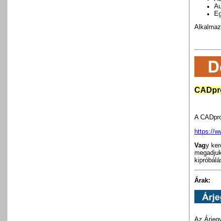
Au
Eg
Alkalmazh
CADpro
A CADprof
https://
Vag
y ke
megadjuk
kipróbál
Árak:
Az Árjeg