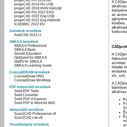
progeCAD Pro 2019 HU
A CADpro
progeCAD 2019 HU USB
alkalmazá
progeCAD 2019 HUN Hálózati
Kényelmes
progeCAD Pro 2022 ENG
az azonna
progeCAD 2022 Eng USB
igényeln
progeCAD 2022 Eng Hálózati
körében.
iCADMAC 2022 EN
alkalmank
Autodesk termékek
funkciona
AutoCAD 2023 Lt
SIMUL8 termékek
SIMUL8 Professional
CADprofi
SIMUL8 Basic
Simul8 Education
A CADpro
OptQuest for SIMUL8
fejleszte
StatFit for SIMUL8
azonban n
SIMUL8 Learning Guide
feladat m
leíráskés
ConceptDRAW termékek
xls, xml,
ConceptDraw PRO
ConceptDraw MindMap
A CADpro
PDF konvertáló termékek
bármilye
Solid PDF Tools
alkalmaz
Solid Converter
Solid PDF-A Express
Ko
Solid PDF to Word for MAC
Pa
Sí
Vektorizáló termékek
Bú
Scan2CAD Professional v9
Ép
Scan2CAD Lite v9
ma
VisualIntegrity termékek
sz