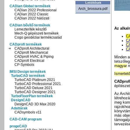
Letöltések
CADian Global termékek
Arch_brossura.pdf
CADian 2022 Professional
CADian 2022 Classic
CADian 2022 hálózati
CADian bővítő termékek
Az alkal
Lemezteríték készítő
Mech-Q gépészeti termékek
CA
Cogo geodéziai termékcsalád
CA
CADprofi termékek
CA
CADprofi Architectural
CA
CADprofi Mechanical
CADprofi HVAC & Piping
Minden
a
CADprofi Electrical
tetszőle
CP-Symbols
magyar
n
IMSI Design termékek
Ismertet
TurboCAD termékek
TurboCAD Platinum 2021
CADprofi
TurboCAD Professional 2021
építészet
TurboCAD Deluxe 2021
TurboCAD Designer 2021
Az Archit
TurboFloorPlan termékek
létrehoz
DesignCAD
meg kompo
DesignCAD 3D Max 2020
rajzokhoz
Adattárak
könyvtárr
CADsymbols v11
más obje
CAD-CAM program
támogatja
tervezésé
progeCAD