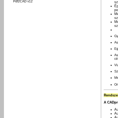
Pdf2CAD v12
sz
Ép
po
Me
sz
Mu
sz
Gy
Au
Eg
Au
cé
Vi
Sz
Me
On
Rendsze
A CADpro
Au
Au
A