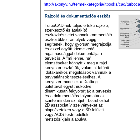
http://akonyv.hu/termekkategoria/itbooks/cad/turboca
Rajzoló és dokumentációs eszköz
TurboCAD-nek teljes értékű rajzoló,
szerkesztő és átalakító
eszközkészletei vannak kommentáló
eszközökkel, amelyek végig
segítenek, hogy gyorsan megrajzolja
és ezzel együtt kiemelkedő
rugalmassággal dokumentálja a
terveit is. A "mi lenne, ha"
elemzéseket könnyítik meg a rajzi
kényszer eszkötök, valamint kitűnő
időtakarékos megoldások vannnak a
tervvariánsok teszteléséhez. A
kényszer modellek a Drafting
palettával együttműködve
dinamikusan felgyorsítják a tervezés
és a dokumentálás folyamatának
szinte minden szintjét. Létrehozhat
2D asszociatív szelvényeket az
alapnézeteken vagy a 3D felületi
vagy ACIS testmodellek
metszősíkjain alapulva.