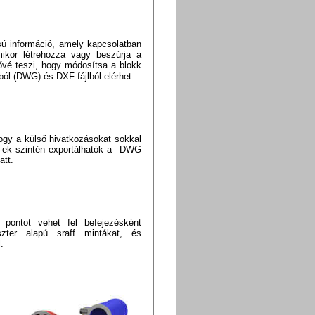
usú információ, amely kapcsolatban
mikor létrehozza vagy beszúrja a
ővé teszi, hogy módosítsa a blokk
ból (DWG) és DXF fájlból elérhet.
ogy a külső hivatkozásokat sokkal
-ek szintén exportálhatók a DWG
att.
 pontot vehet fel befejezésként
szter alapú sraff mintákat, és
.