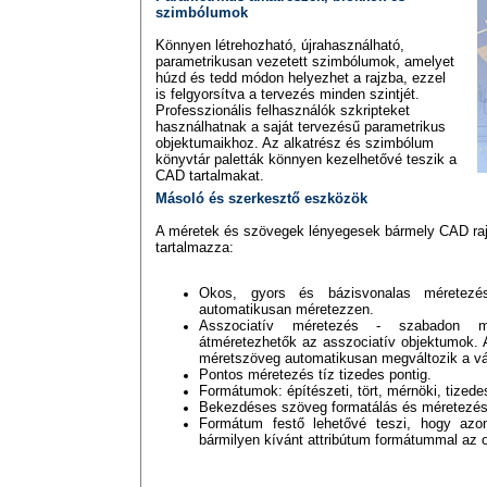
szimbólumok
Könnyen létrehozható, újrahasználható,
parametrikusan vezetett szimbólumok, amelyet
húzd és tedd módon helyezhet a rajzba, ezzel
is felgyorsítva a tervezés minden szintjét.
Professzionális felhasználók szkripteket
használhatnak a saját tervezésű parametrikus
objektumaikhoz. Az alkatrész és szimbólum
könyvtár paletták könnyen kezelhetővé teszik a
CAD tartalmakat.
Másoló és szerkesztő eszközök
A méretek és szövegek lényegesek bármely CAD ra
tartalmazza:
Okos, gyors és bázisvonalas méretezé
automatikusan méretezzen.
Asszociatív méretezés - szabadon mo
átméretezhetők az asszociatív objektumok. A
méretszöveg automatikusan megváltozik a vál
Pontos méretezés tíz tizedes pontig.
Formátumok: építészeti, tört, mérnöki, tizede
Bekezdéses szöveg formatálás és méretezés
Formátum festő lehetővé teszi, hogy azo
bármilyen kívánt attribútum formátummal az 