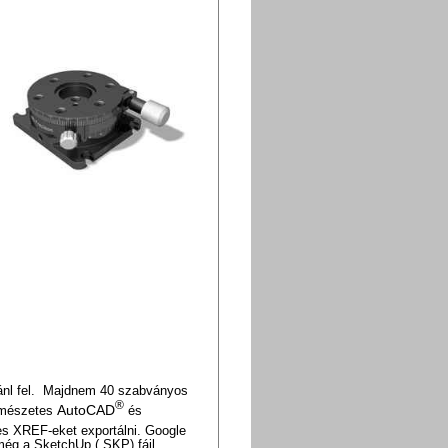
ajánl fel. Majdnem 40 szabványos
®
AutoCAD
ermészetes
és
s XREF-eket exportálni. Google
még a SketchUp (.SKP) fájl