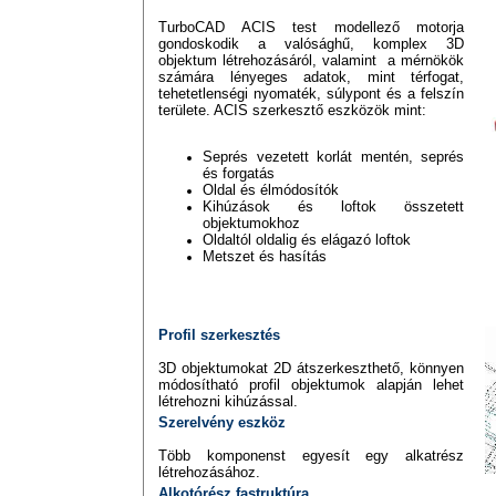
TurboCAD ACIS test modellező motorja
gondoskodik a valósághű, komplex 3D
objektum létrehozásáról, valamint a mérnökök
számára lényeges adatok, mint térfogat,
tehetetlenségi nyomaték, súlypont és a felszín
területe. ACIS szerkesztő eszközök mint:
Seprés vezetett korlát mentén, seprés
és forgatás
Oldal és élmódosítók
Kihúzások és loftok összetett
objektumokhoz
Oldaltól oldalig és elágazó loftok
Metszet és hasítás
Profil szerkesztés
3D objektumokat 2D átszerkeszthető, könnyen
módosítható profil objektumok alapján lehet
létrehozni kihúzással.
Szerelvény eszköz
Több komponenst egyesít egy alkatrész
létrehozásához.
Alkotórész fastruktúra