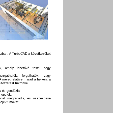
jzban. A TurboCAD a következőket
s, amely lehetővé teszi, hogy
zgathatók, forgathatók, vagy
 méret relatíve marad a helyén, a
toztatást tükrözve.
s és geodéziai.
 opciók.
nnal megragadja, és összekösse
objektumokat.