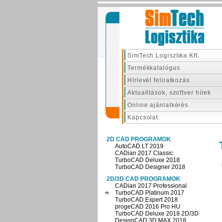
SimTech Logisztika Kft.
Termékkatalógus
Hírlevél feliratkozás
Aktualitások, szoftver hírek
Online ajánlatkérés
Kapcsolat
2D CAD PROGRAMOK
AutoCAD LT 2019
CADian 2017 Classic
TurboCAD Deluxe 2018
TurboCAD Designer 2018
2D/3D CAD PROGRAMOK
CADian 2017 Professional
TurboCAD Platinum 2017
TurboCAD Expert 2018
progeCAD 2016 Pro HU
TurboCAD Deluxe 2018 2D/3D
DesignCAD 3D MAX 2018