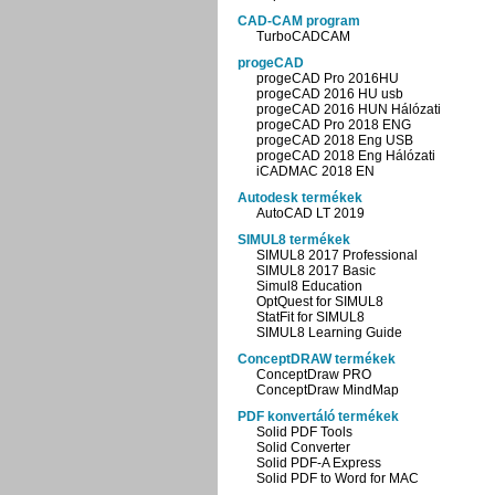
CAD-CAM program
TurboCADCAM
progeCAD
progeCAD Pro 2016HU
progeCAD 2016 HU usb
progeCAD 2016 HUN Hálózati
progeCAD Pro 2018 ENG
progeCAD 2018 Eng USB
progeCAD 2018 Eng Hálózati
iCADMAC 2018 EN
Autodesk termékek
AutoCAD LT 2019
SIMUL8 termékek
SIMUL8 2017 Professional
SIMUL8 2017 Basic
Simul8 Education
OptQuest for SIMUL8
StatFit for SIMUL8
SIMUL8 Learning Guide
ConceptDRAW termékek
ConceptDraw PRO
ConceptDraw MindMap
PDF konvertáló termékek
Solid PDF Tools
Solid Converter
Solid PDF-A Express
Solid PDF to Word for MAC