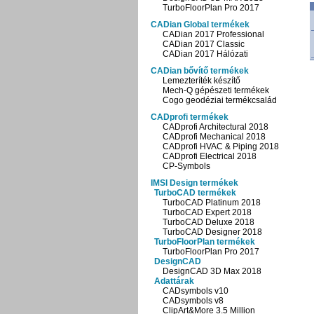
TurboFloorPlan Pro 2017
CADian Global termékek
CADian 2017 Professional
CADian 2017 Classic
CADian 2017 Hálózati
CADian bővítő termékek
Lemezteríték készítő
Mech-Q gépészeti termékek
Cogo geodéziai termékcsalád
CADprofi termékek
CADprofi Architectural 2018
CADprofi Mechanical 2018
CADprofi HVAC & Piping 2018
CADprofi Electrical 2018
CP-Symbols
IMSI Design termékek
TurboCAD termékek
TurboCAD Platinum 2018
TurboCAD Expert 2018
TurboCAD Deluxe 2018
TurboCAD Designer 2018
TurboFloorPlan termékek
TurboFloorPlan Pro 2017
DesignCAD
DesignCAD 3D Max 2018
Adattárak
CADsymbols v10
CADsymbols v8
ClipArt&More 3.5 Million