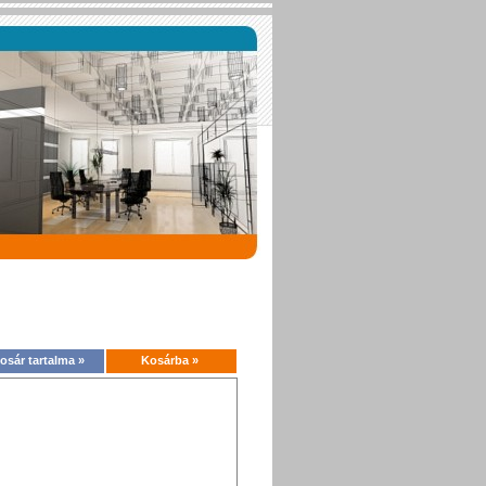
osár tartalma »
Kosárba »