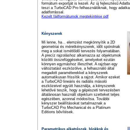
formátum exportját is kezeli. Az új fejlesztésű Adatb
teszi a TurboCAD Pro felhasználóknak, hogy adatka
adatforrással.
Kezelt fájlformátumok megtekintése pdf
Kényszerek
Mi lenne, ha .. elemzést megkönnyítik a 2D
geometriai és méretkényszerek, időt spórolnak
meg a sokat ismétlődő tervezés folyamatában.
A precíz rajzoláshoz alkamazza az objektumok
közötti összefüggéseket, amelyeket ezután
könnyen egymáshoz illeszthet. A rajzban egy
változtatást eszközölve, a felhasználó által
megadott paraméterekkel a kényszerek
automatikusan frissítik a rajzot. Amikor ezeket
a TurboCAD lineáris és radiális másoló
eszközeivel együtt használja, a kényszerek
lehetővé teszik, hogy a gépészeti tervezésben
általánosan használt objektum szetteket teljes
egészében, azonnal módosítsa. További
kényszer beállításokat tartalmaznak a
TurboCAD Pro Mechanical és a Platinum
Editions bővítések.
Parametrikus alkatrészek, blokkok és