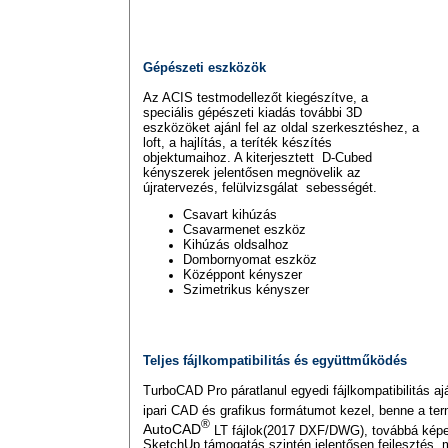
Gépészeti eszközök
Az ACIS testmodellezőt kiegészítve, a
speciális gépészeti kiadás további 3D
eszközöket ajánl fel az oldal szerkesztéshez, a
loft, a hajlítás, a teríték készítés
objektumaihoz. A kiterjesztett D-Cubed
kényszerek jelentősen megnövelik az
újratervezés, felülvizsgálat sebességét.
Csavart kihúzás
Csavarmenet eszköz
Kihúzás oldsalhoz
Dombornyomat eszköz
Középpont kényszer
Szimetrikus kényszer
Teljes fájlkompatibilitás és együttműködés
TurboCAD Pro páratlanul egyedi fájlkompatibilitás 
ipari CAD és grafikus formátumot kezel, benne a t
®
AutoCAD
LT fájlok(2017 DXF/DWG), továbbá képe
SketchUp támogatás szintén jelentősen fejlesztés, 