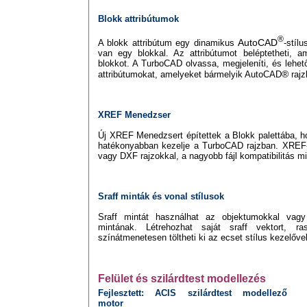
Blokk attribútumok
®
AutoCAD
A blokk attribútum egy dinamikus
-stíl
van egy blokkal. Az attribútumot beléptetheti, a
blokkot. A TurboCAD olvassa, megjeleníti, és lehet
®
attribútumokat, amelyeket bármelyik AutoCAD
rajz
XREF Menedzser
Új XREF Menedzsert építettek a Blokk palettába, h
hatékonyabban kezelje a TurboCAD rajzban. XREF
vagy DXF rajzokkal, a nagyobb fájl kompatibilitás mi
Sraff minták és vonal stílusok
Sraff mintát használhat az objektumokkal vagy
mintának. Létrehozhat saját sraff vektort, ra
színátmenetesen töltheti ki az ecset stílus kezelővel
Felület és szilárdtest modellezés
Fejlesztett: ACIS szilárdtest modellező
motor