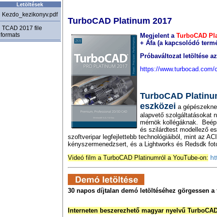
Letöltések
Kezdo_kezikonyv.pdf
TurboCAD Platinum 2017
TCAD 2017 file
formats
Megjelent a
TurboCAD Pl
+ Áfa (a kapcsolódó term
Próbaváltozat letöltése a
https://www.turbocad.com/co
TurboCAD Platinu
eszközei
a gépészekne
alapvető szolgáltatásokat n
mérnök kollégáknak. Beépíte
és szilárdtest modellező e
szoftveripar legfejlettebb technológiáiból, mint az A
kényszermenedzsert, és a Lightworks és Redsdk fotór
ht
Videó film a TurboCAD Platinumról a YouTube-on:
30 napos díjtalan demó letöltéséhez görgessen a 
Interneten beszerezhető magyar nyelvű TurboCAD