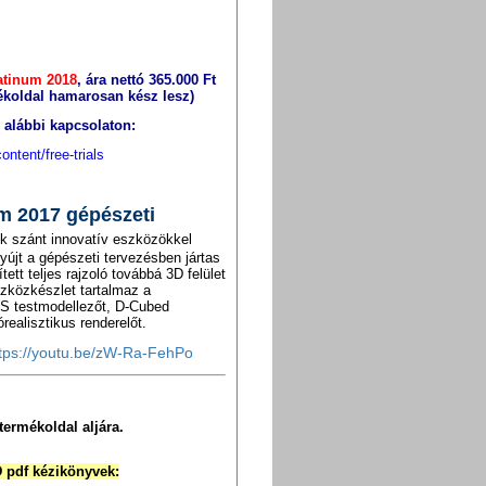
atinum 2018
, ára nettó 365.000 Ft
ékoldal hamarosan kész lesz)
z alábbi kapcsolaton:
ntent/free-trials
m 2017 gépészeti
k s
zánt innovatív eszközökkel
yújt a gépészeti tervezésben jártas
tt teljes rajzoló továbbá 3D felület
szközkészlet tartalmaz a
CIS testmodellezőt, D-Cubed
ealisztikus renderelőt.
tps://youtu.be/zW-Ra-FehPo
termékoldal aljára.
 pdf kézikönyvek: